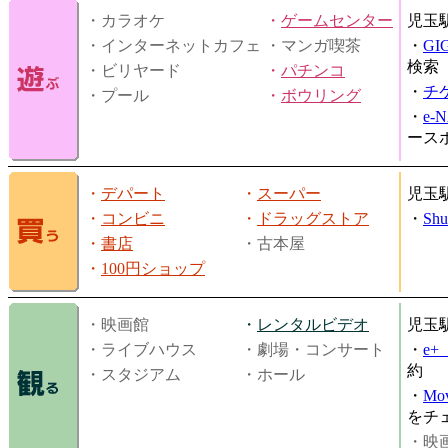
・カラオケ
・
ゲームセンター
児玉
・インターネットカフェ
・マンガ喫茶
・
GI
検索
・ビリヤード
・
パチンコ
・
チ
・プール
・
ボウリング
・
e-
ース
・
デパート
・
スーパー
児玉
・
コンビニ
・
ドラッグストア
・
Shu
・
書店
・古本屋
・
100円ショップ
・映画館
・
レンタルビデオ
児玉
・ライブハウス
・劇場・コンサート
・
e
約
・スタジアム
・ホール
・
Mov
をチ
・映画