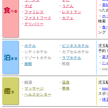
・
美
・
そば
・
うどん
った
・
ファミレス
・
レストラン
・
ホ
・
ファストフード
・
カフェ
検索
・
デリバリー
・
食
ング
・
ホテル
・
ビジネスホテル
児玉
予約
・シティホテル
・カプセルホテル
・
楽
・リゾートホテル
・
ラブホテル
・
じ
・
旅館
・民宿
・yoy
・銭湯
・
温泉
児玉
・
マッサージ
・
整体
・
is
スポ
・
ヘルスセンター
・
埼