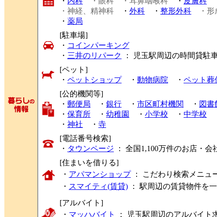
・
内科
・眼科
・耳鼻咽喉科
・
皮膚科
・神経、精神科
・
外科
・
整形外科
・形
・
薬局
[駐車場]
・
コインパーキング
・
三井のリパーク
： 児玉駅周辺の時間貸駐
[ペット]
・
ペットショップ
・
動物病院
・
ペット葬
[公的機関等]
・
郵便局
・
銀行
・
市区町村機関
・
図書
・
保育所
・
幼稚園
・
小学校
・
中学校
・
神社
・
寺
[電話番号検索]
・
タウンページ
： 全国1,100万件のお店
[住まいを借りる]
・
アパマンショップ
： こだわり検索メニュ
・
スマイティ(賃貸)
： 駅周辺の賃貸物件を
[アルバイト]
・
マッハバイト
： 児玉駅周辺のアルバイト