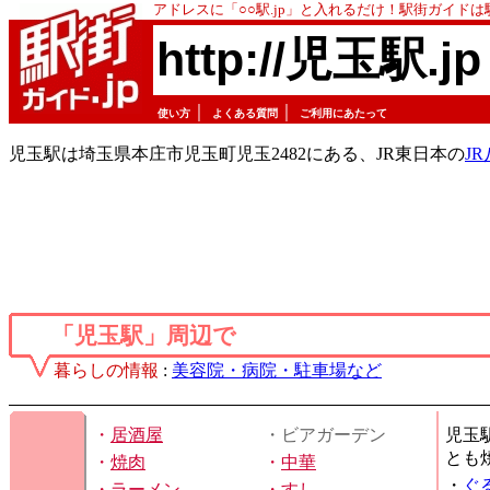
アドレスに「○○駅.jp」と入れるだけ！駅街ガイド
http://児玉駅.jp
｜
｜
使い方
よくある質問
ご利用にあたって
児玉駅は埼玉県本庄市児玉町児玉2482にある、JR東日本の
J
「児玉駅」周辺で
暮らしの情報
:
美容院・病院・駐車場など
・
居酒屋
・ビアガーデン
児玉
とも
・
焼肉
・
中華
・
ぐ
・
ラーメン
・
すし