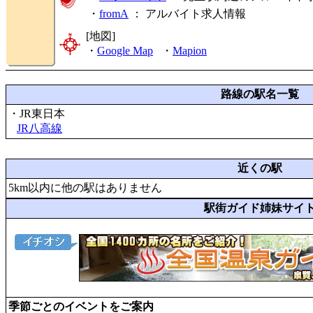
・
fromA
：
アルバイト求人情報
[地図]
・
Google Map
・
Mapion
路線の駅名一覧
・JR東日本
JR八高線
近くの駅
5km以内に他の駅はありません
駅街ガイド姉妹サイ
季節ごとのイベントをご案内