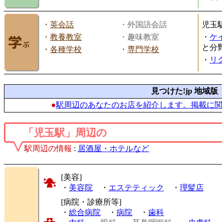
・
英会話
・外国語会話
児玉
・
教養教室
・趣味教室
・
ケ
と分
・
各種学校
・
専門学校
・
リ
見つけた!jp 地域版
●
駅周辺のあなたのお店を紹介します。掲載に
「児玉駅」周辺の
駅周辺の情報
:
居酒屋・ホテルなど
[美容]
・
美容院
・
エステティック
・
理髪店
[病院・診療所等]
・
総合病院
・
病院
・
歯科